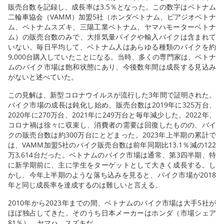
販売台数を記録し、成長率は3.5％となった。この数字はベトナム
二輪車協会（VAMM）加盟5社（ホンダベトナム、ピアジオベトナ
ム、ベトナムスズキ、三陽工業ベトナム、ヤマハモーターベトナ
ム）の販売台数のみで、大排気量バイクや輸入バイクは含まれて
いない。毎日平均して、ベトナム人はあらゆる種類のバイクを約
9,000台購入していたことになる。当時、多くの専門家は、ベトナ
ムのバイク市場は飽和状態にあり、今後数年間は成長する見込み
がないと述べていた。
この見解は、新型コロナウイルスが流行した3年間で証明された。
バイク市場の成長は鈍化し始め、販売台数は2019年に325万台、
2020年に270万台、2021年に249万台と毎年減少した。2022年、
コロナ禍は徐々に収束し、消費者の需要は回復したものの、バイ
クの販売台数は約300万台にとどまった。2023年上半期の累計で
は、VAMM加盟5社のバイク販売台数は前年同期比13.1％減の122
万3,614台だった。ベトナムのバイク市場は通常、第3四半期、特
に新学期前に、主に学生をターゲットとして大きく成長する。し
かし、今年上半期のような落ち込みを見ると、バイク市場が2018
年と同じ成長率を達成するのは難しいと言える。
2010年から2023年までの間、ベトナムのバイク市場は大手5社が
ほぼ独占してきた。そのうち日本メーカーはホンダ（市場シェア
81％）、ヤマハ、スズキだ。