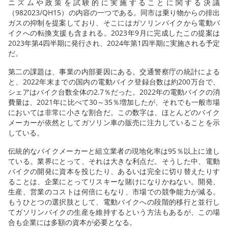
ニズムや政策を試験的に実施することに関する決議
（982023/QH15）の内容の一つである。同市は乗り物からの排出
ガスの抑制を提案しており、そこにはガソリンバイクから電動バ
イクへの転換支援も含まれる。2023年9月に完成したこの提案は
2023年第4四半期に発行され、2024年第1四半期に実施される予定
だ。
第二の課題は、事業の内部要因にある。交通警察庁の統計による
と、2022年末までの国内の電動バイク登録台数は約200万台で、
シェアはバイク台数全体の2.7％だった。2022年の電動バイクの消
費量は、2021年に比べて30～35％増加したが、それでも一般市場
においては非常に小さな割合だ。この数字は、ほとんどのバイク
メーカーが依然としてガソリン車の販売に注力していることを示
している。
伝統的なバイクメーカーと組立業者の現地化率は95％以上に達し
ている。業界にとって、それは大きな利点だ。そうした中、電動
バイクの開発に資本を投じたり、あるいは完全に切り替えたりす
ることは、企業にとってリスキーな賭けになりかねない。開発、
生産、営業のコストは何倍にもなり、市場での競争能力が減る。
もうひとつの選択肢として、電動バイクへの段階的移行と並行し
てガソリンバイクの生産を維持するという方法もあるが、この場
合も企業には多額の資本が必要となる。