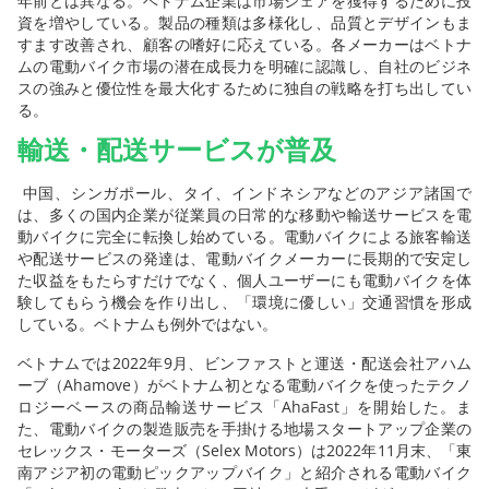
年前とは異なる。ベトナム企業は市場シェアを獲得するために投
資を増やしている。製品の種類は多様化し、品質とデザインもま
すます改善され、顧客の嗜好に応えている。各メーカーはベトナ
ムの電動バイク市場の潜在成長力を明確に認識し、自社のビジネ
スの強みと優位性を最大化するために独自の戦略を打ち出してい
る。
輸送・配送サービスが普及
中国、シンガポール、タイ、インドネシアなどのアジア諸国で
は、多くの国内企業が従業員の日常的な移動や輸送サービスを電
動バイクに完全に転換し始めている。電動バイクによる旅客輸送
や配送サービスの発達は、電動バイクメーカーに長期的で安定し
た収益をもたらすだけでなく、個人ユーザーにも電動バイクを体
験してもらう機会を作り出し、「環境に優しい」交通習慣を形成
している。ベトナムも例外ではない。
ベトナムでは2022年9月、ビンファストと運送・配送会社アハム
ーブ（Ahamove）がベトナム初となる電動バイクを使ったテクノ
ロジーベースの商品輸送サービス「AhaFast」を開始した。ま
た、電動バイクの製造販売を手掛ける地場スタートアップ企業の
セレックス・モーターズ（Selex Motors）は2022年11月末、「東
南アジア初の電動ピックアップバイク」と紹介される電動バイク