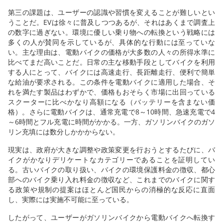
第三の課題は、ユーザーの認識や習慣を変えることが難しいとい
うことだ。EVは徐々に普及しつつあるが、それはあくまで調査上
の数字に過ぎない。環境に優しい乗り物への転換という戦略には
多くの人が賛同を示しているが、具体的な行動には至っていな
い。主な理由は、電動バイクの価格が大多数の人々の所得水準に
比べてまだ高いことだ。日常の主な移動手段としてバイクを利用
する人にとって、バイクには高速走行、長距離走行、便利で簡単
な給油が要求される。この条件を電動バイクに適用した場合、そ
れを満たす製品はわずかで、価格もおそらく市場に出回っている
スクーターに比べかなり高額になる（バッテリーを含まない価
格）。さらに電動バイクは、通常充電で8～10時間、急速充電で4
～6時間とフル充電に時間がかかる。一方、ガソリンバイクのガソ
リン充填には数分しかかからない。
現実は、政府が大きな調整や政策変更を行おうとするたびに、バ
イクがかなりデリケートなカテゴリーであることを証明してい
る。古いバイクの取り扱い、バイクの環境保護料金の徴収、都心
部へのバイク乗り入れ料金の徴収など、これまでのバイクに関す
る政策や規制の提案はほとんど国民からの消極的な反応に直面
し、実際には実施不可能に至っている。
したがって、ユーザーがガソリンバイクから電動バイクへ転換す