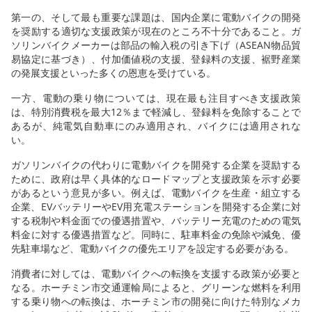
第一の、そして最も重要な課題は、国内企業に電動バイクの開発
を奨励する適切な支援政策が現在のところ不十分であること。ガ
ソリンバイクメーカーは部品の輸入税の引き下げ（ASEAN物品貿
易協定に基づき）、付加価値税の支援、登録料の支援、裾野産業
の発展支援といった多くの恩恵を受けている。
一方、電動の乗り物については、現在最も注目すべき支援政策
は、特別消費税を最大12％まで軽減し、登録料を免除することで
あるが、純電気自動車にのみ適用され、バイクには適用されな
い。
ガソリンバイクの代わりに電動バイクを開発する企業を奨励する
ために、政府は早く具体的なロードマップと支援政策を示す必要
があるという意見が多い。例えば、電動バイクを生産・組立する
企業、EVバッテリーやEV用充電ステーションを開発する企業に対
する税制や料金面での優遇措置や、バッテリー充電のための電気
料金に対する優遇措置など。同時に、駐車料金の免除や減免、優
先駐車場など、電動バイクの優先エリアを設定する必要がある。
消費者に対しては、電動バイクへの転換を支援する政策が必要と
なる。ホーチミン市交通運輸局によると、グリーンな燃料を利用
する乗り物への転換は、ホーチミン市の開発に向けた特別なメカ