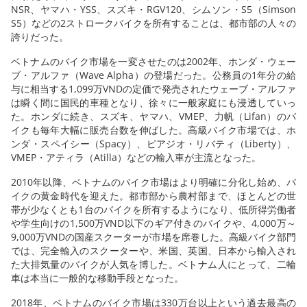
NSR、ヤマハ・YSS、スズキ・RGV120、シムソン・S5（Simson
S5）などの2ストロークバイクを所有することは、都市部の人々の
誇りだった。
ベトナムのバイク市場を一変させたのは2002年、ホンダ・ウェー
ブ・アルファ（Wave Alpha）の登場だった。公務員の1年分の給
与に相当する1,099万VNDの定価で発売されたウェーブ・アルファ
は瞬く間に国民的車種となり、徐々に一般家庭にも浸透していっ
た。ホンダに続き、スズキ、ヤマハ、VMEP、力帆（Lifan）のバ
イクも毎年大幅に販売台数を伸ばした。高級バイク市場では、ホ
ンダ・スペイシー（Spacy）、ピアジオ・リバティ（Liberty）、
VMEP・アティラ（Atilla）などの輸入車が主流となった。
2010年以降、ベトナムのバイク市場はより明確に分化し始め、バ
イクの黄金時代を迎えた。都市部から農村部まで、ほとんどの世
帯が少なくとも1台のバイクを所有するようになり、低所得労働者
や学生向けの1,500万VND以下のギア付きのバイクや、4,000万～
9,000万VNDの国産スクーターが市場を席巻した。高級バイク部門
では、完全輸入のスクーターや、米国、英国、日本から輸入され
た大排気量のバイクが人気を博した。ベトナム人にとって、二輪
車は本当に一般的な移動手段となった。
2018年、ベトナムのバイク市場は330万台以上という過去最高の