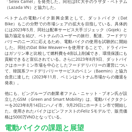
「Selex Camel」を発売した。同社はEC大手のラザダ・ベトナム
（Lazada VN）と協力した。
ベトナムの電動バイク新興企業として、ダットバイク（Dat
Bike）もこの分野での市場シェアの拡大を目指している。具体的
には2023年5月、同社は配車サービス大手ゴジェック（Gojek）と
協力協定を結び、ベトナムのユーザーの旅行、配達、フードデリ
バリーのニーズに応えるため、電動バイクの使用を試験的に開始
した。同社のDat Bike Weaver++を使用することで、ドライバー
はガソリン車と比較して燃料費を4倍以上削減でき、環境保護にも
貢献できると宣伝されている。さらに2023年8月9日、ダットバイ
クはホーチミン市場を中心としたフードデリバリーの運営につい
て、韓国系フードデリバリーサービスのベミン（Baemin）と協力
合意に達した（2023年11月、ベミンはベトナム市場からの撤退を
発表）。
他にも、ビングループの創業者ファム・ニャット・ブオン氏が設
立したGSM（Green and Smart Mobility）は、電動バイクタクシ
ーを2023年8月14日にハノイ市、9月29日にホーチミン市で開始し
た。使用されたバイクはビンファストのFeliz Sモデルで、販売価
格は5000万VNDとなっている。
電動バイクの課題と展望