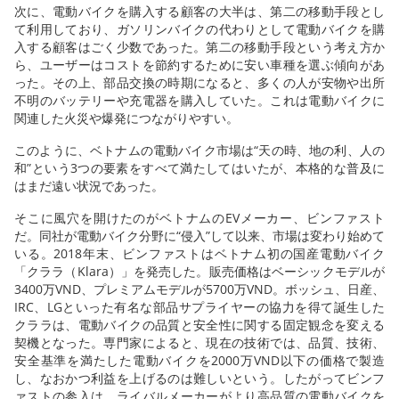
次に、電動バイクを購入する顧客の大半は、第二の移動手段とし
て利用しており、ガソリンバイクの代わりとして電動バイクを購
入する顧客はごく少数であった。第二の移動手段という考え方か
ら、ユーザーはコストを節約するために安い車種を選ぶ傾向があ
った。その上、部品交換の時期になると、多くの人が安物や出所
不明のバッテリーや充電器を購入していた。これは電動バイクに
関連した火災や爆発につながりやすい。
このように、ベトナムの電動バイク市場は“天の時、地の利、人の
和”という3つの要素をすべて満たしてはいたが、本格的な普及に
はまだ遠い状況であった。
そこに風穴を開けたのがベトナムのEVメーカー、ビンファスト
だ。同社が電動バイク分野に“侵入”して以来、市場は変わり始めて
いる。2018年末、ビンファストはベトナム初の国産電動バイク
「クララ（Klara）」を発売した。販売価格はベーシックモデルが
3400万VND、プレミアムモデルが5700万VND。ボッシュ、日産、
IRC、LGといった有名な部品サプライヤーの協力を得て誕生した
クララは、電動バイクの品質と安全性に関する固定観念を変える
契機となった。専門家によると、現在の技術では、品質、技術、
安全基準を満たした電動バイクを2000万VND以下の価格で製造
し、なおかつ利益を上げるのは難しいという。したがってビンフ
ァストの参入は、ライバルメーカーがより高品質の電動バイクを