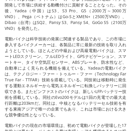
開発して市場に供給する動機付けに貢献することとなった。その
後、Yadea（中国）はS3、S3 Pro、G5（2000万～3000万
VND）、Pega（ベトナム）はGo-SとXMEN+（2500万VND）、
Dibao（台湾）はSQ2、Pansy S3、Pansy S4、GoGo S5（2100万
VND）を発売した。
電動バイクは科学技術の発展に関連する製品であり、この市場に
参入するバイクメーカーは、各製品に常に最新の技術を取り入れ
ようとしている。ほとんどの中級および高級電動バイクは、スマ
ートLEDスクリーン、フルLEDライト、GPSナビゲーション、スマ
ートキー、タイヤ空気圧センサー、ABSブレーキ、防水性など、
自動車によく見られる機能を備えている。Yadeaの電動バイク
は、テクノロジー・ファー・トゥルー・ファー（Technology Far
True Far - TTFAR）技術を搭載している。同技術は移動時に発生
する運動エネルギーから電気エネルギーに転換しバッテリーに回
収できる。またビンファストのバイクは、新しいLFPバッテリー技
術を搭載している。同社のEvo200モデルは1回の充電での最大走
行距離は203kmだ。同社は、中核となるバッテリーセル技術を有
する東南アジアで唯一の企業でもあり、これは市場における大き
な競争優位性となっている。
電動バイクの現在の市場環境は、初めて電動バイクが登場した17