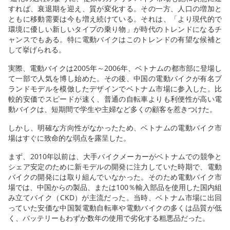
すれば、衰退期を迎え、質が変化する。その一方、人口の増加と
ともに移動需要は今も増え続けている。それは、「より現代的で
環境に優しい新しいタイプの乗り物」が時代のトレンドになるチ
ャンスでもある。特に電動バイクはこのトレンドの有望な候補と
して挙げられる。
実際、電動バイクは2005年～2006年、ベトナムの都市部に登場し
て一部で人気を博し始めた。その後、中国の電動バイクが有名ブ
ランドモデルを模倣したデザインでベトナム市場に参入した。比
較的安価でスピードが速く、普通の自転車よりも利便性が高い電
動バイクは、短期間で学生や主婦など多くの顧客を惹きつけた。
しかし、明確な方向性がなかったため、ベトナムの電動バイク市
場はすぐに致命的な弱点を露呈した。
まず、2010年以前は、大手バイクメーカーがベトナムでの競争と
シェア安定のために新モデルの開発に注力していた時期で、電動
バイクの開発には取り組んでいなかった。そのため電動バイク市
場では、中国からの製品、または100％輸入部品を使用した国内組
み立てバイク（CKD）が主流だった。当時、ベトナム市場に出回
っていた安価な中国製電動自転車や電動バイクの多くは品質が低
く、バッテリーもわずか数年の使用で劣化する粗悪品だった。